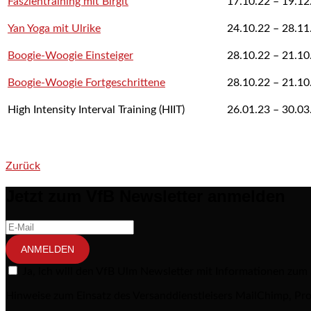
Faszientraining mit Birgit
17.10.22 – 19.12
Yan Yoga mit Ulrike
24.10.22 – 28.11
Boogie-Woogie Einsteiger
28.10.22 – 21.10.
Boogie-Woogie Fortgeschrittene
28.10.22 – 21.10.
High Intensity Interval Training (HIIT)
26.01.23 – 30.03
Zurück
Post navigation
Jetzt zum VfB Newsletter anmelden
ANMELDEN
Ja, ich will den VfB Ulm Newsletter mit Informationen zum
Hinweise zum Einsatz des Versanddienstleisers MailChimp, Pro