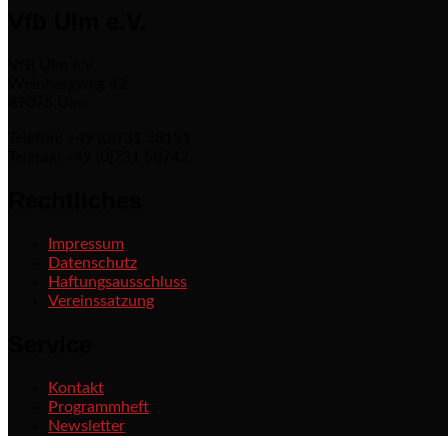
Vfb Ulm e.V.
VfB Ulm e.V.
Weinbergweg 42
89075 Ulm
Telefon: +49 (0)731 58151
Telefax: +49 (0)731 58742
Rechtliches
Impressum
Datenschutz
Haftungsausschluss
Vereinssatzung
Service
Kontakt
Programmheft
Newsletter