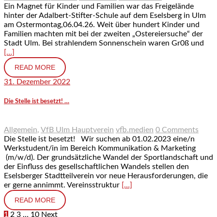
Ein Magnet für Kinder und Familien war das Freigelände
hinter der Adalbert-Stifter-Schule auf dem Eselsberg in Ulm
am Ostermontag,06.04.26. Weit über hundert Kinder und
Familien machten mit bei der zweiten „Ostereiersuche“ der
Stadt Ulm. Bei strahlendem Sonnenschein waren Gr0ß und
[…]
READ MORE
31. Dezember 2022
Die Stelle ist besetzt! …
Allgemein
,
VfB Ulm Hauptverein
vfb.medien
0 Comments
Die Stelle ist besetzt! Wir suchen ab 01.02.2023 eine/n
Werkstudent/in im Bereich Kommunikation & Marketing
(m/w/d). Der grundsätzliche Wandel der Sportlandschaft und
der Einfluss des gesellschaftlichen Wandels stellen den
Eselsberger Stadtteilverein vor neue Herausforderungen, die
er gerne annimmt. Vereinsstruktur
[…]
READ MORE
1
2
3
…
10
Next