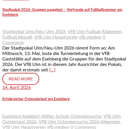
Stadtpokal 2026: Gruppen ausgelost – Vorfreude auf Fußballsommer am
Eselsberg
Stadtpokal Ulm/Neu-Ulm 2026
,
VfB Ulm Fußball
Allgemein
,
Fußball Aktuell
,
VfB Ulm Hauptverein
vfb.medien
0
Comments
Der Stadtpokal Ulm/Neu-Ulm 2026 nimmt Form an: Am
Mittwoch, 13. Mai, loste die Turnierleitung in der VfB-
Gaststätte auf dem Eselsberg die Gruppen für den Stadtpokal
2026. Der VfB Ulm ist in diesem Jahr Ausrichter des Pokals,
der damit erstmals seit
[…]
READ MORE
14. April 2026
Erfolgreicher Ostereierlauf am Eselsberg
Eselsberg Adalbert-Stifter-Schule Ostereiersuche
,
VfB Ulm
Osteierlauf 2026
,
VfB Ulm Ostereiersuche 2026
Allgemein
,
VfB Ulm Hauptverein
vfb.medien
0 Comments