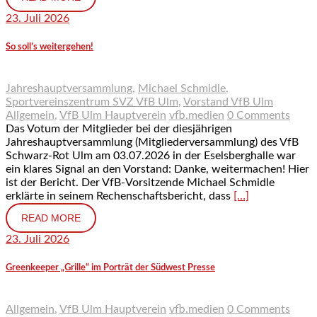
23. Juli 2026
So soll’s weitergehen!
Jahreshauptversammlung
,
Michael Schmidle
,
Sportvereinszentrum SVZ VfB Ulm
,
Vorstand VfB Ulm
Allgemein
,
VfB Ulm Hauptverein
vfb.medien
0 Comments
Das Votum der Mitglieder bei der diesjährigen
Jahreshauptversammlung (Mitgliederversammlung) des VfB
Schwarz-Rot Ulm am 03.07.2026 in der Eselsberghalle war
ein klares Signal an den Vorstand: Danke, weitermachen! Hier
ist der Bericht. Der VfB-Vorsitzende Michael Schmidle
erklärte in seinem Rechenschaftsbericht, dass
[…]
READ MORE
23. Juli 2026
Greenkeeper „Grille“ im Porträt der Südwest Presse
Allgemein
,
VfB Ulm Hauptverein
vfb.medien
0 Comments