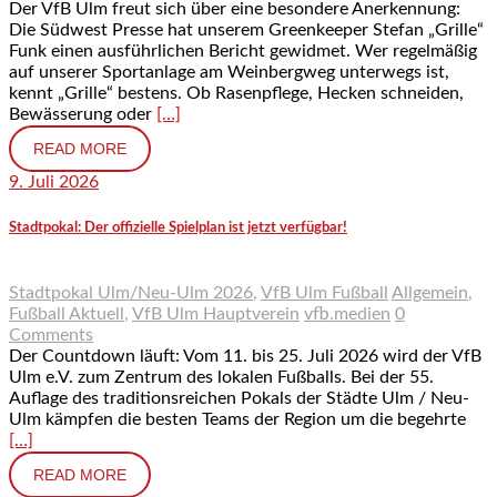
Der VfB Ulm freut sich über eine besondere Anerkennung:
Die Südwest Presse hat unserem Greenkeeper Stefan „Grille“
Funk einen ausführlichen Bericht gewidmet. Wer regelmäßig
auf unserer Sportanlage am Weinbergweg unterwegs ist,
kennt „Grille“ bestens. Ob Rasenpflege, Hecken schneiden,
Bewässerung oder
[…]
READ MORE
9. Juli 2026
Stadtpokal: Der offizielle Spielplan ist jetzt verfügbar!
Stadtpokal Ulm/Neu-Ulm 2026
,
VfB Ulm Fußball
Allgemein
,
Fußball Aktuell
,
VfB Ulm Hauptverein
vfb.medien
0
Comments
Der Countdown läuft: Vom 11. bis 25. Juli 2026 wird der VfB
Ulm e.V. zum Zentrum des lokalen Fußballs. Bei der 55.
Auflage des traditionsreichen Pokals der Städte Ulm / Neu-
Ulm kämpfen die besten Teams der Region um die begehrte
[…]
READ MORE