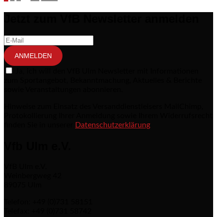
Seitennummerierung der Beiträge
Jetzt zum VfB Newsletter anmelden
ANMELDEN
Ja, ich will den VfB Ulm Newsletter mit Informationen
zum Sportangebot, Bekanntmachung, Aktuelles & Berichte
sowie Veranstaltungen abonnieren.
Hinweise zum Einsatz des Versanddienstleisers MailChimp,
Protokollierung Ihrer Anmeldung sowie Ihrem Widerrufsrecht
finden Sie in unserer
Datenschutzerklärung
Vfb Ulm e.V.
VfB Ulm e.V.
Weinbergweg 42
89075 Ulm
Telefon: +49 (0)731 58151
Telefax: +49 (0)731 58742