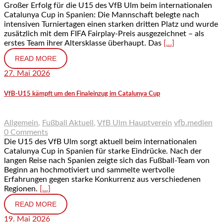
Großer Erfolg für die U15 des VfB Ulm beim internationalen
Catalunya Cup in Spanien: Die Mannschaft belegte nach
intensiven Turniertagen einen starken dritten Platz und wurde
zusätzlich mit dem FIFA Fairplay-Preis ausgezeichnet – als
erstes Team ihrer Altersklasse überhaupt. Das
[…]
READ MORE
27. Mai 2026
VfB-U15 kämpft um den Finaleinzug im Catalunya Cup
Allgemein
,
Fußball Aktuell
,
VfB Ulm Hauptverein
vfb.medien
0 Comments
Die U15 des VfB Ulm sorgt aktuell beim internationalen
Catalunya Cup in Spanien für starke Eindrücke. Nach der
langen Reise nach Spanien zeigte sich das Fußball-Team von
Beginn an hochmotiviert und sammelte wertvolle
Erfahrungen gegen starke Konkurrenz aus verschiedenen
Regionen.
[…]
READ MORE
19. Mai 2026