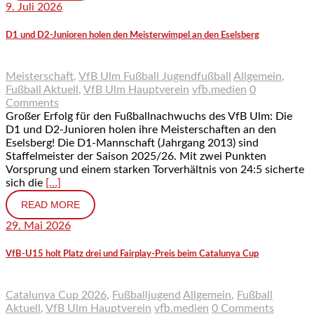
9. Juli 2026
D1 und D2-Junioren holen den Meisterwimpel an den Eselsberg
Meisterschaft
,
VfB Ulm Fußball Jugendfußball
Allgemein
,
Fußball Aktuell
,
VfB Ulm Hauptverein
vfb.medien
0
Comments
Großer Erfolg für den Fußballnachwuchs des VfB Ulm: Die
D1 und D2-Junioren holen ihre Meisterschaften an den
Eselsberg! Die D1-Mannschaft (Jahrgang 2013) sind
Staffelmeister der Saison 2025/26. Mit zwei Punkten
Vorsprung und einem starken Torverhältnis von 24:5 sicherte
sich die
[…]
READ MORE
29. Mai 2026
VfB-U15 holt Platz drei und Fairplay-Preis beim Catalunya Cup
Catalunya Cup 2026
,
Fußballjugend
Allgemein
,
Fußball
Aktuell
,
VfB Ulm Hauptverein
vfb.medien
0 Comments