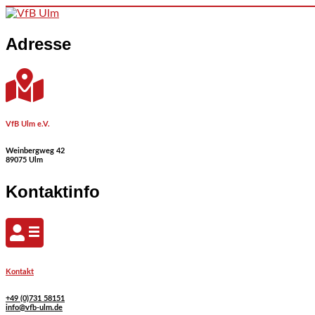
Skip to content
Adresse
VfB Ulm e.V.
Weinbergweg 42
89075 Ulm
Kontaktinfo
Kontakt
+49 (0)731 58151
info@vfb-ulm.de