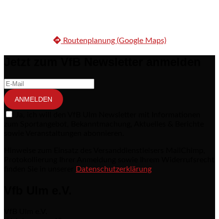
Routenplanung (Google Maps)
Jetzt zum VfB Newsletter anmelden
ANMELDEN
Ja, ich will den VfB Ulm Newsletter mit Informationen
zum Sportangebot, Bekanntmachung, Aktuelles & Berichte
sowie Veranstaltungen abonnieren.
Hinweise zum Einsatz des Versanddienstleisers MailChimp,
Protokollierung Ihrer Anmeldung sowie Ihrem Widerrufsrecht
finden Sie in unserer
Datenschutzerklärung
Vfb Ulm e.V.
VfB Ulm e.V.