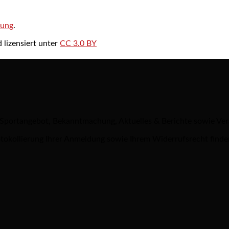
rung
.
 lizensiert unter
CC 3.0 BY
 Sportangebot, Bekanntmachung, Aktuelles & Berichte sowie Ve
tokollierung Ihrer Anmeldung sowie Ihrem Widerrufsrecht finde