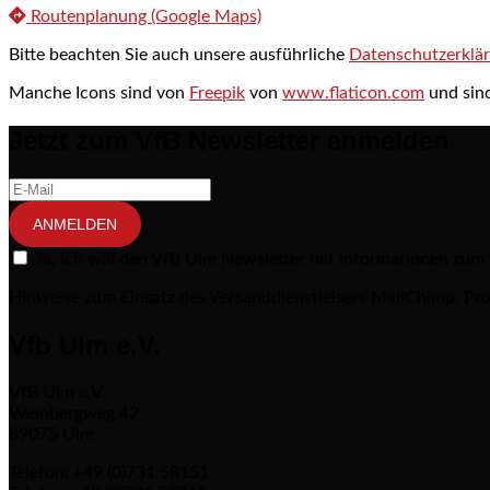
Routenplanung (Google Maps)
Bitte beachten Sie auch unsere ausführliche
Datenschutzerklä
Manche Icons sind von
Freepik
von
www.flaticon.com
und sind
Jetzt zum VfB Newsletter anmelden
ANMELDEN
Ja, ich will den VfB Ulm Newsletter mit Informationen zum
Hinweise zum Einsatz des Versanddienstleisers MailChimp, Pro
Vfb Ulm e.V.
VfB Ulm e.V.
Weinbergweg 42
89075 Ulm
Telefon: +49 (0)731 58151