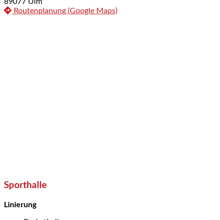
89077 Ulm
Routenplanung (Google Maps)
Sporthalle
Linierung