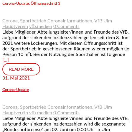
Corona-Update: Öffnungsschritt 3
Corona
,
Sportbetrieb
CoronaInformationen
,
VfB Ulm
Hauptverein
vfb.medien
0 Comments
Liebe Mitglieder, Abteilungsleiter/innen und Freunde des VfB,
aufgrund der sinkenden Inzidenzzahlen gelten seit dem 8. Juni
2021 weitere Lockerungen. Mit diesem Öffnungsschritt ist
der Sportbetrieb in geschlossenen Räumen wieder möglich (je
Person 10 m²). Bei der Nutzung der Sporthallen ist folgende
[…]
READ MORE
31. Mai 2021
Corona-Update
Corona
,
Sportbetrieb
CoronaInformationen
,
VfB Ulm
Hauptverein
vfb.medien
0 Comments
Liebe Mitglieder, Abteilungsleiter/innen und Freunde des VfB,
aufgrund der sinkenden Inzidenzzahlen wird die sogenannte
„Bundesnotbremse“ am 02. Juni um 0:00 Uhr in Ulm