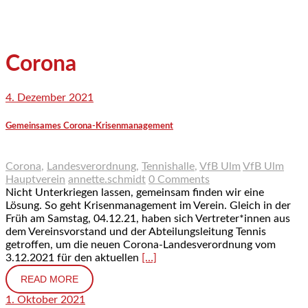
Corona
4. Dezember 2021
Gemeinsames Corona-Krisenmanagement
Corona
,
Landesverordnung
,
Tennishalle
,
VfB Ulm
VfB Ulm
Hauptverein
annette.schmidt
0 Comments
Nicht Unterkriegen lassen, gemeinsam finden wir eine
Lösung. So geht Krisenmanagement im Verein. Gleich in der
Früh am Samstag, 04.12.21, haben sich Vertreter*innen aus
dem Vereinsvorstand und der Abteilungsleitung Tennis
getroffen, um die neuen Corona-Landesverordnung vom
3.12.2021 für den aktuellen
[…]
READ MORE
1. Oktober 2021