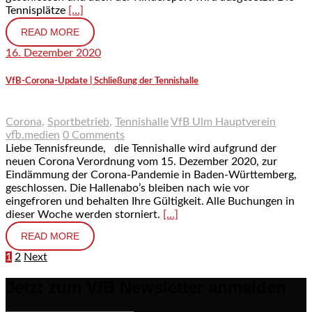
Tennisplätze
[…]
READ MORE
16. Dezember 2020
VfB-Corona-Update | Schließung der Tennishalle
Corona
,
Sportbetrieb
,
Tennishalle
VfB Ulm Hauptverein
vfb.medien
0 Comments
Liebe Tennisfreunde, die Tennishalle wird aufgrund der
neuen Corona Verordnung vom 15. Dezember 2020, zur
Eindämmung der Corona-Pandemie in Baden-Württemberg,
geschlossen. Die Hallenabo’s bleiben nach wie vor
eingefroren und behalten Ihre Gültigkeit. Alle Buchungen in
dieser Woche werden storniert.
[…]
READ MORE
1
2
Next
Seitennummerierung der Beiträge
Jetzt zum VfB Newsletter anmelden