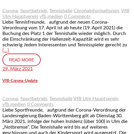
Corona
,
Sportbetrieb
,
Tennishalle
CoronaInformationen
,
VfB
Ulm Hauptverein
vfb.medien
0 Comments
Liebe Tennisfreunde, aufgrund der neuen Corona-
Verordnung vom 17. April ist ab heute (19. April 2021) die
Buchung des Platz 1 der Tennishalle wieder möglich. Durch
die Einschränkung der Hallenzeit-Kapazität wird es sehr
schwierig Jedem Interessenten und Tennisspieler gerecht zu
[…]
READ MORE
29. März 2021
VfB-Corona-Update
Corona
,
Sportbetrieb
,
Tennishalle
VfB Ulm Hauptverein
vfb.medien
0 Comments
Liebe Sportfreunde, aufgrund der Corona-Verordnung der
Landesregierung Baden-Württemberg gilt ab Dienstag 30.
März 2021, infolge der hohen Inzidenz (über 100) in Ulm die
„Notbremse“. Die Tennishalle wird bis auf weiteres
geschlossen und auch der Kindersport wird ausgesetzt. Die