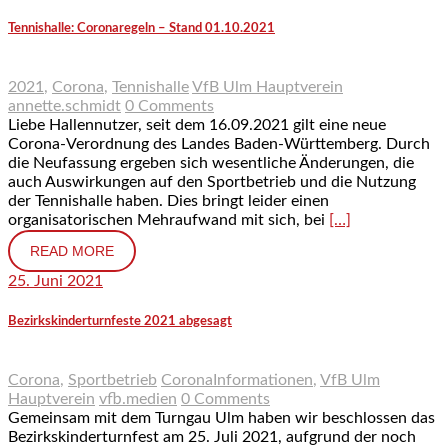
Tennishalle: Coronaregeln – Stand 01.10.2021
2021
,
Corona
,
Tennishalle
VfB Ulm Hauptverein
annette.schmidt
0 Comments
Liebe Hallennutzer, seit dem 16.09.2021 gilt eine neue
Corona-Verordnung des Landes Baden-Württemberg. Durch
die Neufassung ergeben sich wesentliche Änderungen, die
auch Auswirkungen auf den Sportbetrieb und die Nutzung
der Tennishalle haben. Dies bringt leider einen
organisatorischen Mehraufwand mit sich, bei
[…]
READ MORE
25. Juni 2021
Bezirkskinderturnfeste 2021 abgesagt
Corona
,
Sportbetrieb
CoronaInformationen
,
VfB Ulm
Hauptverein
vfb.medien
0 Comments
Gemeinsam mit dem Turngau Ulm haben wir beschlossen das
Bezirkskinderturnfest am 25. Juli 2021, aufgrund der noch