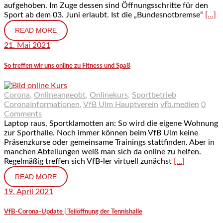
aufgehoben. Im Zuge dessen sind Öffnungsschritte für den
Sport ab dem 03. Juni erlaubt. Ist die „Bundesnotbremse“
[…]
READ MORE
21. Mai 2021
So treffen wir uns online zu Fitness und Spaß
Corona
,
Onlineangeobt
,
Onlinekurs
,
Sportbetrieb
CoronaInformationen
,
VfB Ulm Hauptverein
vfb.medien
0
Comments
Laptop raus, Sportklamotten an: So wird die eigene Wohnung
zur Sporthalle. Noch immer können beim VfB Ulm keine
Präsenzkurse oder gemeinsame Trainings stattfinden. Aber in
manchen Abteilungen weiß man sich da online zu helfen.
Regelmäßig treffen sich VfB-ler virtuell zunächst
[…]
READ MORE
19. April 2021
VfB-Corona-Update | Teilöffnung der Tennishalle