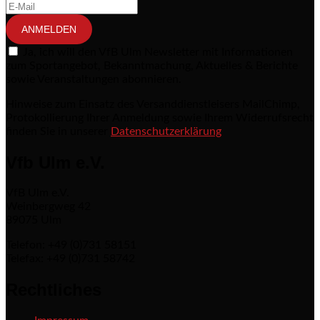
ANMELDEN
Ja, ich will den VfB Ulm Newsletter mit Informationen
zum Sportangebot, Bekanntmachung, Aktuelles & Berichte
sowie Veranstaltungen abonnieren.
Hinweise zum Einsatz des Versanddienstleisers MailChimp,
Protokollierung Ihrer Anmeldung sowie Ihrem Widerrufsrecht
finden Sie in unserer
Datenschutzerklärung
Vfb Ulm e.V.
VfB Ulm e.V.
Weinbergweg 42
89075 Ulm
Telefon: +49 (0)731 58151
Telefax: +49 (0)731 58742
Rechtliches