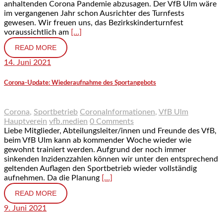
anhaltenden Corona Pandemie abzusagen. Der VfB Ulm wäre
im vergangenen Jahr schon Ausrichter des Turnfests
gewesen. Wir freuen uns, das Bezirkskinderturnfest
voraussichtlich am
[…]
READ MORE
14. Juni 2021
Corona-Update: Wiederaufnahme des Sportangebots
Corona
,
Sportbetrieb
CoronaInformationen
,
VfB Ulm
Hauptverein
vfb.medien
0 Comments
Liebe Mitglieder, Abteilungsleiter/innen und Freunde des VfB,
beim VfB Ulm kann ab kommender Woche wieder wie
gewohnt trainiert werden. Aufgrund der noch immer
sinkenden Inzidenzzahlen können wir unter den entsprechend
geltenden Auflagen den Sportbetrieb wieder vollständig
aufnehmen. Da die Planung
[…]
READ MORE
9. Juni 2021