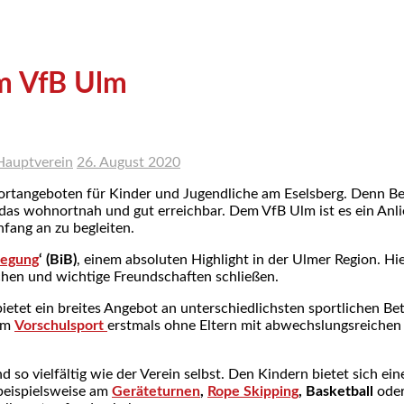
im VfB Ulm
Hauptverein
26. August 2020
rtangeboten für Kinder und Jugendliche am Eselsberg. Denn Be
das wohnortnah und gut erreichbar. Dem VfB Ulm ist es ein Anli
fang an zu begleiten.
wegung
‘ (BiB)
, einem absoluten Highlight in der Ulmer Region. H
chen und wichtige Freundschaften schließen.
bietet ein breites Angebot an unterschiedlichsten sportlichen B
 im
Vorschulsport
erstmals ohne Eltern mit abwechslungsreiche
 so vielfältig wie der Verein selbst. Den Kindern bietet sich ein
 beispielsweise am
Geräteturnen
,
Rope Skipping
, Basketball
oder