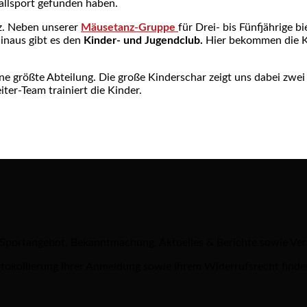
llsport gefunden haben.
rz. Neben unserer
Mäusetanz-Gruppe
für Drei- bis Fünfjährige b
inaus gibt es den
Kinder- und Jugendclub.
Hier bekommen die Kin
ne größte Abteilung. Die große Kinderschar zeigt uns dabei zwei
ter-Team trainiert die Kinder.
 Sportangebot, Bekanntmachung, Aktuelles & Berichte sowie Ve
tokollierung Ihrer Anmeldung sowie Ihrem Widerrufsrecht finde