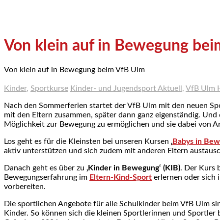
Von klein auf in Bewegung be
Von klein auf in Bewegung beim VfB Ulm
Kinder
,
Sportkurse
Kinder- und Jugendsport Aktuell
,
VfB Ulm 
Nach den Sommerferien startet der VfB Ulm mit den neuen Spo
mit den Eltern zusammen, später dann ganz eigenständig. Und 
Möglichkeit zur Bewegung zu ermöglichen und sie dabei von An
Los geht es für die Kleinsten bei unseren Kursen
‚
Babys in Be
aktiv unterstützen und sich zudem mit anderen Eltern austaus
Danach geht es über zu
‚Kinder in Bewegung‘ (KIB)
. Der Kurs 
Bewegungserfahrung im
Eltern-Kind-Sport
erlernen oder sich
vorbereiten.
Die sportlichen Angebote für alle Schulkinder beim VfB Ulm sind
Kinder. So können sich die kleinen Sportlerinnen und Sportler