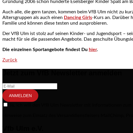
Gründung 2006 schon hunderte Eselsberger Kinder Spaß am Ba
Auch alle, die gern tanzen, kommen beim VfB Ulm nicht zu ku
Altersgruppen als auch einen
Dancing Girls
-Kurs an. Darüber h
Familie und können diese testen und ausprobieren.
Der VfB Ulm ist stolz auf seinen Kinder- und Jugendsport – sei
macht für sie die passenden Angebote. Das geschulte Übungslei
Die einzelnen Sportangebote findest Du
hier
.
Zurück
Post navigation
Jetzt zum VfB Newsletter anmelden
ANMELDEN
Ja, ich will den VfB Ulm Newsletter mit Informationen zum
Hinweise zum Einsatz des Versanddienstleisers MailChimp, Pro
Vfb Ulm e.V.