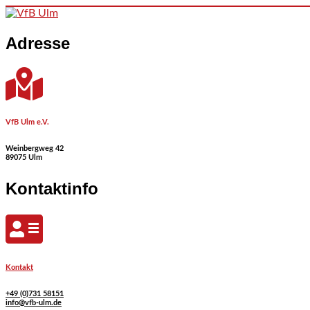
Skip to content
Adresse
VfB Ulm e.V.
Weinbergweg 42
89075 Ulm
Kontaktinfo
Kontakt
+49 (0)731 58151
info@vfb-ulm.de