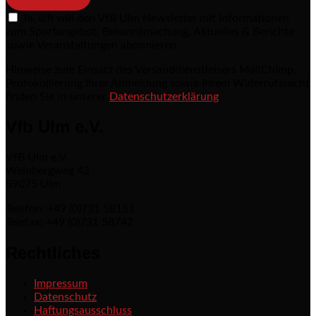
Ja, ich will den VfB Ulm Newsletter mit Informationen
zum Sportangebot, Bekanntmachung, Aktuelles & Berichte
sowie Veranstaltungen abonnieren.
Hinweise zum Einsatz des Versanddienstleisers MailChimp,
Protokollierung Ihrer Anmeldung sowie Ihrem Widerrufsrecht
finden Sie in unserer
Datenschutzerklärung
Vfb Ulm e.V.
VfB Ulm e.V.
Weinbergweg 42
89075 Ulm
Telefon: +49 (0)731 58151
Telefax: +49 (0)731 58742
Rechtliches
Impressum
Datenschutz
Haftungsausschluss