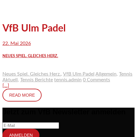
VfB Ulm Padel
22. Mai 2026
NEUES SPIEL. GLEICHES HERZ.
Neues Spiel. Gleiches Herz.
,
VfB Ulm Padel
Allgemein
,
Tennis
Aktuell
,
Tennis Berichte
tennis.admin
0 Comments
[…]
READ MORE
Jetzt zum VfB Newsletter anmelden
ANMELDEN