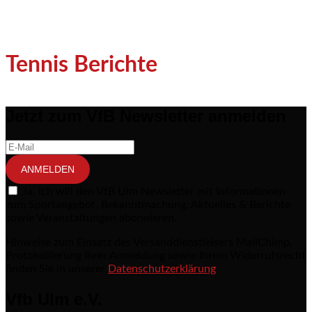
Tennis Berichte
Jetzt zum VfB Newsletter anmelden
ANMELDEN
Ja, ich will den VfB Ulm Newsletter mit Informationen
zum Sportangebot, Bekanntmachung, Aktuelles & Berichte
sowie Veranstaltungen abonnieren.
Hinweise zum Einsatz des Versanddienstleisers MailChimp,
Protokollierung Ihrer Anmeldung sowie Ihrem Widerrufsrecht
finden Sie in unserer
Datenschutzerklärung
Vfb Ulm e.V.