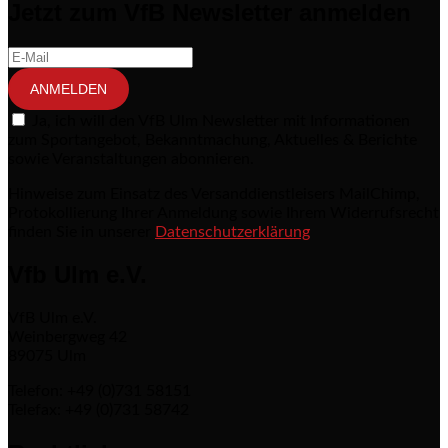
Jetzt zum VfB Newsletter anmelden
ANMELDEN
Ja, ich will den VfB Ulm Newsletter mit Informationen
zum Sportangebot, Bekanntmachung, Aktuelles & Berichte
sowie Veranstaltungen abonnieren.
Hinweise zum Einsatz des Versanddienstleisers MailChimp,
Protokollierung Ihrer Anmeldung sowie Ihrem Widerrufsrecht
finden Sie in unserer
Datenschutzerklärung
Vfb Ulm e.V.
VfB Ulm e.V.
Weinbergweg 42
89075 Ulm
Telefon: +49 (0)731 58151
Telefax: +49 (0)731 58742