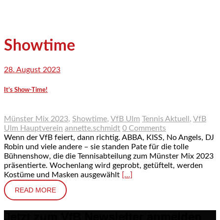
Showtime
28. August 2023
It’s Show-Time!
Münster Mix 2023
,
Showtime
,
VfB Ulm
Tennis Aktuell
,
VfB
Ulm Hauptverein
annette.schmidt
0 Comments
Wenn der VfB feiert, dann richtig. ABBA, KISS, No Angels, DJ
Robin und viele andere – sie standen Pate für die tolle
Bühnenshow, die die Tennisabteilung zum Münster Mix 2023
präsentierte. Wochenlang wird geprobt, getüftelt, werden
Kostüme und Masken ausgewählt
[…]
READ MORE
Jetzt zum VfB Newsletter anmelden