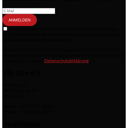
ANMELDEN
Ja, ich will den VfB Ulm Newsletter mit Informationen
zum Sportangebot, Bekanntmachung, Aktuelles & Berichte
sowie Veranstaltungen abonnieren.
Hinweise zum Einsatz des Versanddienstleisers MailChimp,
Protokollierung Ihrer Anmeldung sowie Ihrem Widerrufsrecht
finden Sie in unserer
Datenschutzerklärung
Vfb Ulm e.V.
VfB Ulm e.V.
Weinbergweg 42
89075 Ulm
Telefon: +49 (0)731 58151
Telefax: +49 (0)731 58742
Rechtliches