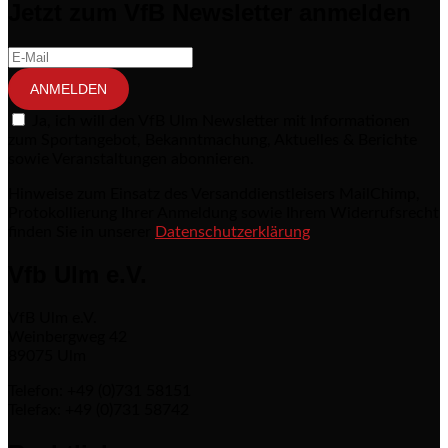
Jetzt zum VfB Newsletter anmelden
ANMELDEN
Ja, ich will den VfB Ulm Newsletter mit Informationen
zum Sportangebot, Bekanntmachung, Aktuelles & Berichte
sowie Veranstaltungen abonnieren.
Hinweise zum Einsatz des Versanddienstleisers MailChimp,
Protokollierung Ihrer Anmeldung sowie Ihrem Widerrufsrecht
finden Sie in unserer
Datenschutzerklärung
Vfb Ulm e.V.
VfB Ulm e.V.
Weinbergweg 42
89075 Ulm
Telefon: +49 (0)731 58151
Telefax: +49 (0)731 58742