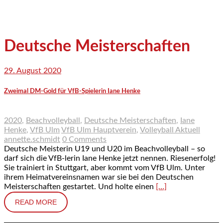
Deutsche Meisterschaften
29. August 2020
Zweimal DM-Gold für VfB-Spielerin Iane Henke
2020
,
Beachvolleyball
,
Deutsche Meisterschaften
,
Iane
Henke
,
VfB Ulm
VfB Ulm Hauptverein
,
Volleyball Aktuell
annette.schmidt
0 Comments
Deutsche Meisterin U19 und U20 im Beachvolleyball – so
darf sich die VfB-lerin Iane Henke jetzt nennen. Riesenerfolg!
Sie trainiert in Stuttgart, aber kommt vom VfB Ulm. Unter
ihrem Heimatvereinsnamen war sie bei den Deutschen
Meisterschaften gestartet. Und holte einen
[…]
READ MORE