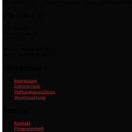
Hinweise zum Einsatz des Versanddienstleisers MailChimp, Pro
Vfb Ulm e.V.
VfB Ulm e.V.
Weinbergweg 42
89075 Ulm
Telefon: +49 (0)731 58151
Telefax: +49 (0)731 58742
Rechtliches
Impressum
Datenschutz
Haftungsausschluss
Vereinssatzung
Service
Kontakt
Programmheft