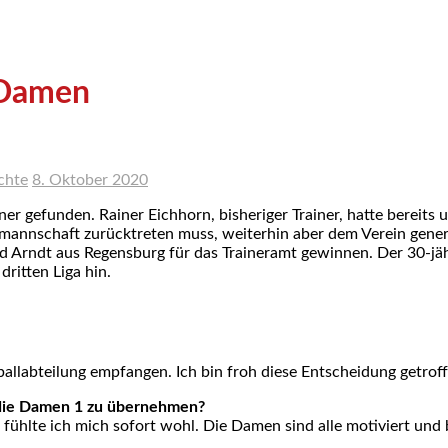
a-Damen
ichte
8. Oktober 2020
er gefunden. Rainer Eichhorn, bisheriger Trainer, hatte bereits
amannschaft zurücktreten muss, weiterhin aber dem Verein genere
 Arndt aus Regensburg für das Traineramt gewinnen. Der 30-jäh
dritten Liga hin.
eyballabteilung empfangen. Ich bin froh diese Entscheidung getrof
 die Damen 1 zu übernehmen?
 fühlte ich mich sofort wohl. Die Damen sind alle motiviert und b