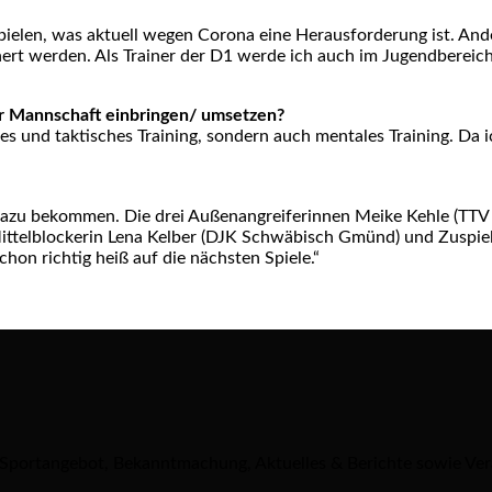
spielen, was aktuell wegen Corona eine Herausforderung ist. An
sichert werden. Als Trainer der D1 werde ich auch im Jugendberei
r Mannschaft einbringen/ umsetzen?
hes und taktisches Training, sondern auch mentales Training. Da 
 dazu bekommen. Die drei Außenangreiferinnen Meike Kehle (TTV 
Mittelblockerin Lena Kelber (DJK Schwäbisch Gmünd) und Zuspiel
chon richtig heiß auf die nächsten Spiele.“
 Sportangebot, Bekanntmachung, Aktuelles & Berichte sowie Ve