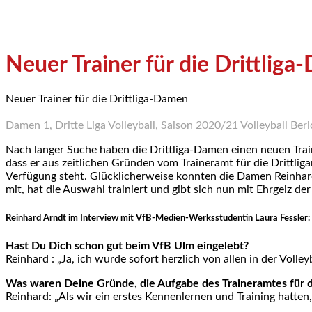
Neuer Trainer für die Drittlig
Neuer Trainer für die Drittliga-Damen
Damen 1
,
Dritte Liga Volleyball
,
Saison 2020/21
Volleyball Ber
Nach langer Suche haben die Drittliga-Damen einen neuen Train
dass er aus zeitlichen Gründen vom Traineramt für die Drittlig
Verfügung steht. Glücklicherweise konnten die Damen Reinhard
mit, hat die Auswahl trainiert und gibt sich nun mit Ehrgeiz der 
Reinhard Arndt im Interview mit VfB-Medien-Werksstudentin Laura Fessler:
Hast Du Dich schon gut beim VfB Ulm eingelebt?
Reinhard : „Ja, ich wurde sofort herzlich von allen in der Voll
Was waren Deine Gründe, die Aufgabe des Traineramtes für
Reinhard: „Als wir ein erstes Kennenlernen und Training hatten,