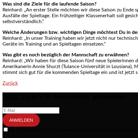
Was sind die Ziele für die laufende Saison?
Reinhard: „An erster Stelle möchten wir diese Saison zu Ende 
Ausfälle der Spieltage. Ein frühzeitiger Klassenerhalt soll ge
selbstverständlich.“
Welche Änderungen bzw. wichtigen Dinge möchtest Du in de
Reinhard: „In unser Training haben wir jetzt nicht nur technisc
Geräte im Training und an Spieltagen einsetzen.“
Was gibt es noch bezüglich der Mannschaft zu erwähnen?
Reinhard: „Wir haben für diese Saison fünf neue Spielerinnen
Amerikanerin Annie Shurzt (Tulance-Universität in Lousiana), 
stimmt sich gut für die kommenden Spieltage ein und ist jetzt s
Zurück
Post navigation
Jetzt zum VfB Newsletter anmelden
ANMELDEN
Ja, ich will den VfB Ulm Newsletter mit Informationen zum