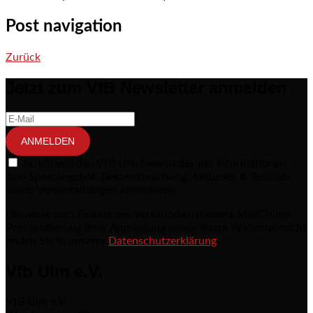
Post navigation
Zurück
Jetzt zum VfB Newsletter anmelden
ANMELDEN
Ja, ich will den VfB Ulm Newsletter mit Informationen
zum Sportangebot, Bekanntmachung, Aktuelles & Berichte
sowie Veranstaltungen abonnieren.
Hinweise zum Einsatz des Versanddienstleisers MailChimp,
Protokollierung Ihrer Anmeldung sowie Ihrem Widerrufsrecht
finden Sie in unserer
Datenschutzerklärung
Vfb Ulm e.V.
VfB Ulm e.V.