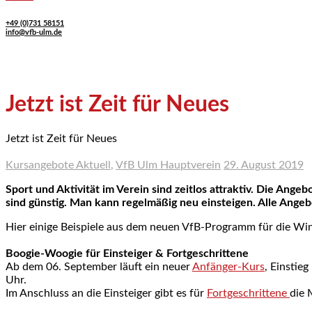
+49 (0)731 58151
info@vfb-ulm.de
Jetzt ist Zeit für Neues
Jetzt ist Zeit für Neues
Kursangebote Aktuell
,
VfB Ulm Hauptverein
29. August 2019
Sport und Aktivität im Verein sind zeitlos attraktiv. Die Ang
sind günstig. Man kann regelmäßig neu einsteigen. Alle Ange
Hier einige Beispiele aus dem neuen VfB-Programm für die Wi
Boogie-Woogie für Einsteiger & Fortgeschrittene
Ab dem 06. September läuft ein neuer
Anfänger-Kurs
, Einstie
Uhr.
Im Anschluss an die Einsteiger gibt es für
Fortgeschrittene
die 