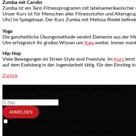
Zumba mit Carolin
Zumba ist ein Tanz-Fitnessprogramm mit lateinamerikanischer 
Unser Kurs ist für Menschen aller Fitnessstufen und Altersgru
Uhr) im Spiegelsaal. Der Kurs Zumba mit Melissa Riedel befind
Yoga
Die ganzheitliche Übungsmethode vereint Elemente aus der Medi
Ulm erfolgreich ihr großes Wissen um
Yoga
weiter. Immer mon
Hip-Hop
Viele Bewegungen im Street-Style sind Freestyle. Im
Kurs
lernt
auf dem Eselsberg in der Jugendarbeit tätig. Für den Einstieg i
Zurück
Post navigation
Jetzt zum VfB Newsletter anmelden
ANMELDEN
Ja, ich will den VfB Ulm Newsletter mit Informationen zum
Hinweise zum Einsatz des Versanddienstleisers MailChimp, Pro