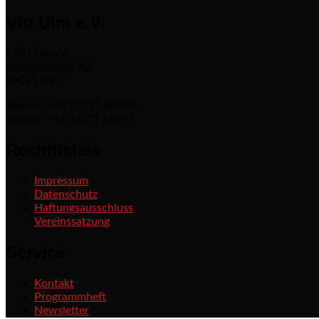
Vfb Ulm e.V.
VfB Ulm e.V.
Weinbergweg 42
89075 Ulm
Telefon: +49 (0)731 58151
Telefax: +49 (0)731 58742
Rechtliches
Impressum
Datenschutz
Haftungsausschluss
Vereinssatzung
Service
Kontakt
Programmheft
Newsletter