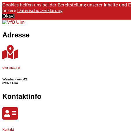
Cookies helfen uns bei der Bereitstellung unserer Inhalte und
unsere
Datenschutzerklärung
Okay!
Skip to content
Adresse
VfB Ulm e.V.
Weinbergweg 42
89075 Ulm
Kontaktinfo
Kontakt