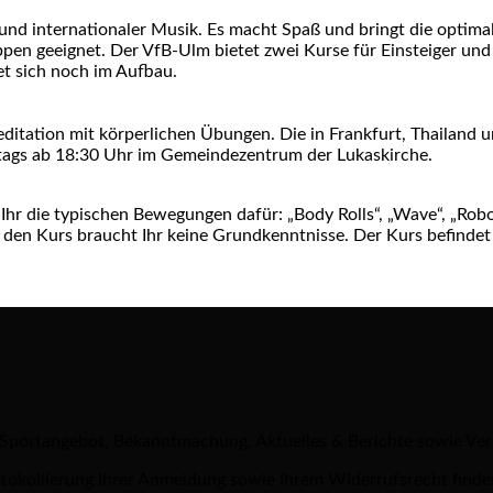
und internationaler Musik. Es macht Spaß und bringt die optim
ppen geeignet. Der VfB-Ulm bietet zwei Kurse für Einsteiger und
et sich noch im Aufbau.
tation mit körperlichen Übungen. Die in Frankfurt, Thailand un
tags ab 18:30 Uhr im Gemeindezentrum der Lukaskirche.
 Ihr die typischen Bewegungen dafür: „Body Rolls“, „Wave“, „Robo
n den Kurs braucht Ihr keine Grundkenntnisse. Der Kurs befindet 
 Sportangebot, Bekanntmachung, Aktuelles & Berichte sowie Ve
tokollierung Ihrer Anmeldung sowie Ihrem Widerrufsrecht finde