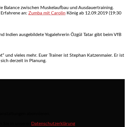
ale Balance zwischen Muskelaufbau und Ausdauertraining.
 Erfahrene an:
Zumba mit Carolin
König ab 12.09.2019 (19:30
d Indien ausgebildete Yogalehrerin Özgül Tatar gibt beim VfB
t“ und vieles mehr. Euer Trainer ist Stephan Katzenmaier. Er ist
sich derzeit in Planung.
ranstaltungen abonnieren.
n Sie in unserer
Datenschutzerklärung