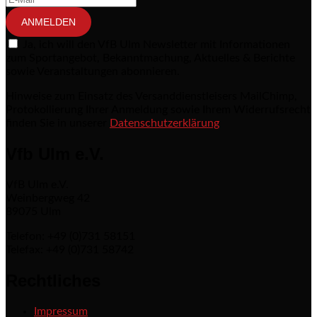
ANMELDEN
Ja, ich will den VfB Ulm Newsletter mit Informationen
zum Sportangebot, Bekanntmachung, Aktuelles & Berichte
sowie Veranstaltungen abonnieren.
Hinweise zum Einsatz des Versanddienstleisers MailChimp,
Protokollierung Ihrer Anmeldung sowie Ihrem Widerrufsrecht
finden Sie in unserer
Datenschutzerklärung
Vfb Ulm e.V.
VfB Ulm e.V.
Weinbergweg 42
89075 Ulm
Telefon: +49 (0)731 58151
Telefax: +49 (0)731 58742
Rechtliches
Impressum