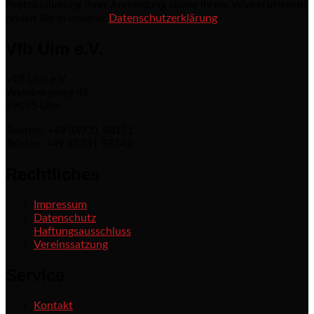
Protokollierung Ihrer Anmeldung sowie Ihrem Widerrufsrecht
finden Sie in unserer
Datenschutzerklärung
Vfb Ulm e.V.
VfB Ulm e.V.
Weinbergweg 42
89075 Ulm
Telefon: +49 (0)731 58151
Telefax: +49 (0)731 58742
Rechtliches
Impressum
Datenschutz
Haftungsausschluss
Vereinssatzung
Service
Kontakt