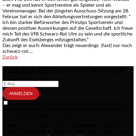
– er mag und kennt Sportvereine als Spieler und als
Vereinsmanager. Bei der jüngsten Ausschuss-Sitzung am 28.
Februar hat er sich den Abteilungsvertretungen vorgestellt: “
Ich bin starker Befürworter des Prinzips Sportverein und
dessen positiver Auswirkungen auf die Gesellschaft. Ich freue
mich Teil des VfB Schwarz-Rot Ulm zu sein und die sportliche
Zukunft des Eselsberges mitzugestalten.“
Das zeigt er auch: Alexander trägt neuerdings (fast) nur noch
schwarz-rot….
Zurück
Post navigation
Jetzt zum VfB Newsletter anmelden
ANMELDEN
Ja, ich will den VfB Ulm Newsletter mit Informationen
zum Sportangebot, Bekanntmachung, Aktuelles & Berichte
sowie Veranstaltungen abonnieren.
Hinweise zum Einsatz des Versanddienstleisers MailChimp,
Protokollierung Ihrer Anmeldung sowie Ihrem Widerrufsrecht