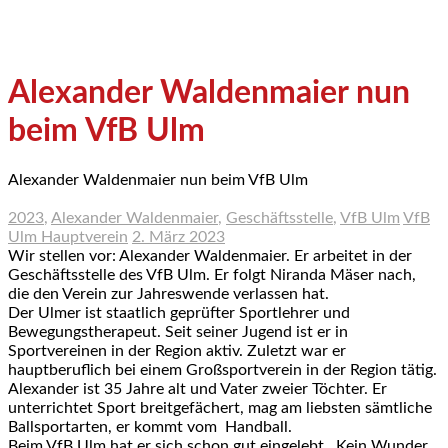
Alexander Waldenmaier nun
beim VfB Ulm
Alexander Waldenmaier nun beim VfB Ulm
2023
,
Alexander Waldenmaier
,
Geschäftsstelle
,
VfB Ulm
VfB
Ulm Hauptverein
2. März 2023
Wir stellen vor: Alexander Waldenmaier. Er arbeitet in der
Geschäftsstelle des VfB Ulm. Er folgt Niranda Mäser nach,
die den Verein zur Jahreswende verlassen hat.
Der Ulmer ist staatlich geprüfter Sportlehrer und
Bewegungstherapeut. Seit seiner Jugend ist er in
Sportvereinen in der Region aktiv. Zuletzt war er
hauptberuflich bei einem Großsportverein in der Region tätig.
Alexander ist 35 Jahre alt und Vater zweier Töchter. Er
unterrichtet Sport breitgefächert, mag am liebsten sämtliche
Ballsportarten, er kommt vom Handball.
Beim VfB Ulm hat er sich schon gut eingelebt. Kein Wunder