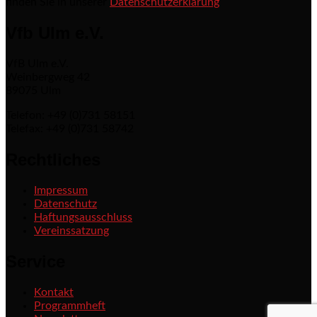
finden Sie in unserer
Datenschutzerklärung
Vfb Ulm e.V.
VfB Ulm e.V.
Weinbergweg 42
89075 Ulm
Telefon: +49 (0)731 58151
Telefax: +49 (0)731 58742
Rechtliches
Impressum
Datenschutz
Haftungsausschluss
Vereinssatzung
Service
Kontakt
Programmheft