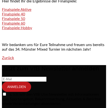
Hier findet Ihr die Ergebnisse der Finalspiele:
Finalspiele Aktive
Finalspiele 40
Finalspiele 50
Finalspiele 60
Finalspiele Hobby
Wir bedanken uns für Eure Teilnahme und freuen uns bereits
auf das 34. Münster Mixed Turnier im nächsten Jahr!
Zurück
Post navigation
Jetzt zum VfB Newsletter anmelden
ANMELDEN
Ja, ich will den VfB Ulm Newsletter mit Informationen
zum Sportangebot, Bekanntmachung, Aktuelles & Berichte
sowie Veranstaltungen abonnieren.