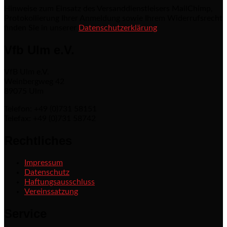
Hinweise zum Einsatz des Versanddienstleisers MailChimp,
Protokollierung Ihrer Anmeldung sowie Ihrem Widerrufsrecht
finden Sie in unserer
Datenschutzerklärung
Vfb Ulm e.V.
VfB Ulm e.V.
Weinbergweg 42
89075 Ulm
Telefon: +49 (0)731 58151
Telefax: +49 (0)731 58742
Rechtliches
Impressum
Datenschutz
Haftungsausschluss
Vereinssatzung
Service