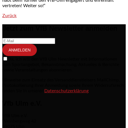
habt beim Turnier den VfB-Ulm engagiert und ehrenhaft
vertreten! Weiter so!“
Zurück
Post navigation
Jetzt zum VfB Newsletter anmelden
ANMELDEN
Ja, ich will den VfB Ulm Newsletter mit Informationen
zum Sportangebot, Bekanntmachung, Aktuelles & Berichte
sowie Veranstaltungen abonnieren.
Hinweise zum Einsatz des Versanddienstleisers MailChimp,
Protokollierung Ihrer Anmeldung sowie Ihrem Widerrufsrecht
finden Sie in unserer
Datenschutzerklärung
Vfb Ulm e.V.
VfB Ulm e.V.
Weinbergweg 42
89075 Ulm