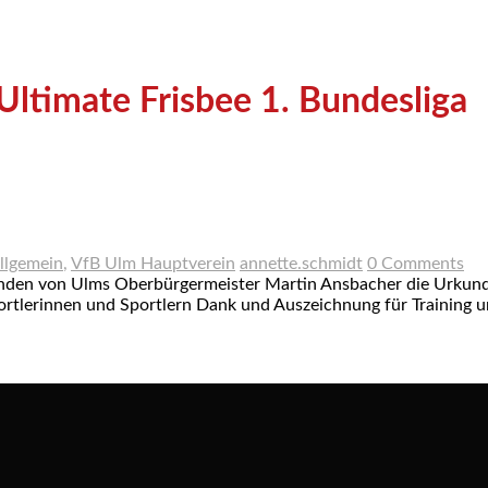
ltimate Frisbee 1. Bundesliga
llgemein
,
VfB Ulm Hauptverein
annette.schmidt
0 Comments
änden von Ulms Oberbürgermeister Martin Ansbacher die Urkunde
portlerinnen und Sportlern Dank und Auszeichnung für Training 