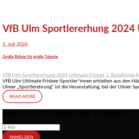
VfB Ulm Sportlererhung 2024 U
1. Juli 2024
Große Bühne für große Talente
VfB Ulm Sportlererhung 2024 Ultimate Frisbee 1. Bundesliga
A
VfB Ulm Ultimate Frisbee-Sportler*innen erhielten aus den H
Ulmer „Sportlerehrung“ ist die Veranstaltung, bei der Ulmer S
READ MORE
Jetzt zum VfB Newsletter anmelden
ANMELDEN