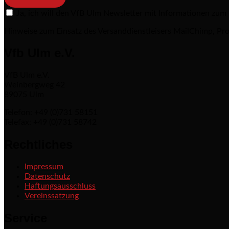
Ja, ich will den VfB Ulm Newsletter mit Informationen zum
Hinweise zum Einsatz des Versanddienstleisers MailChimp, Pro
Vfb Ulm e.V.
VfB Ulm e.V.
Weinbergweg 42
89075 Ulm
Telefon: +49 (0)731 58151
Telefax: +49 (0)731 58742
Rechtliches
Impressum
Datenschutz
Haftungsausschluss
Vereinssatzung
Service