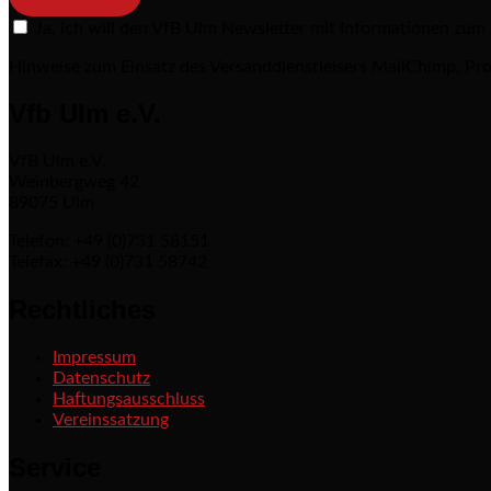
Ja, ich will den VfB Ulm Newsletter mit Informationen zum
Hinweise zum Einsatz des Versanddienstleisers MailChimp, Pro
Vfb Ulm e.V.
VfB Ulm e.V.
Weinbergweg 42
89075 Ulm
Telefon: +49 (0)731 58151
Telefax: +49 (0)731 58742
Rechtliches
Impressum
Datenschutz
Haftungsausschluss
Vereinssatzung
Service