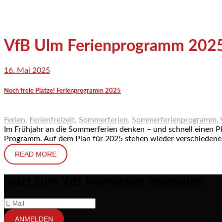
VfB Ulm Ferienprogramm 202
16. Mai 2025
Noch freie Plätze! Ferienprogramm 2025
Ferien
,
Ferienfreizeit
,
Sommerferien
,
Sommerferienprogramm
,
Im Frühjahr an die Sommerferien denken – und schnell einen Pl
Programm. Auf dem Plan für 2025 stehen wieder verschiedene s
READ MORE
Jetzt zum VfB Newsletter anmelden
ANMELDEN