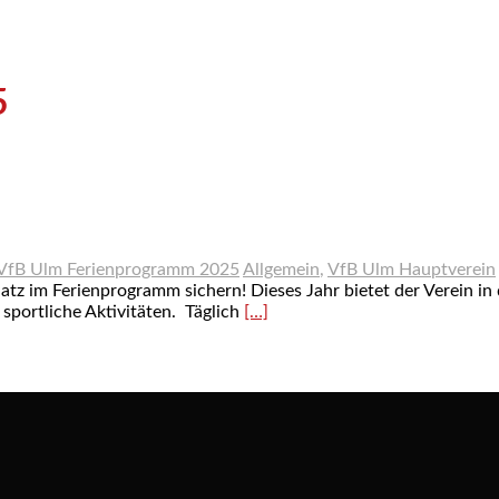
5
VfB Ulm Ferienprogramm 2025
Allgemein
,
VfB Ulm Hauptverein
atz im Ferienprogramm sichern! Dieses Jahr bietet der Verein in
portliche Aktivitäten. Täglich
[…]