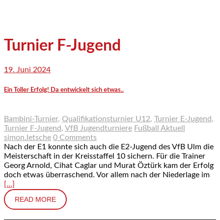
Turnier F-Jugend
19. Juni 2024
Ein Toller Erfolg! Da entwickelt sich etwas..
Bambini-Turnier
,
Qualifikationsturnier U12
,
Turnier E-Jugend
,
Turnier F-Jugend
,
VfB Jugendturniere
Fußball Aktuell
simon.letsche
0 Comments
Nach der E1 konnte sich auch die E2-Jugend des VfB Ulm die
Meisterschaft in der Kreisstaffel 10 sichern. Für die Trainer
Georg Arnold, Cihat Caglar und Murat Öztürk kam der Erfolg
doch etwas überraschend. Vor allem nach der Niederlage im
[…]
READ MORE