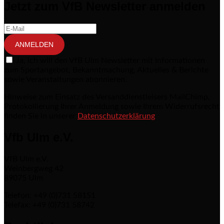
Jetzt zum VfB Newsletter anmelden
ANMELDEN
Ja, ich will den VfB Ulm Newsletter mit Informationen
zum Sportangebot, Bekanntmachung, Aktuelles & Berichte
sowie Veranstaltungen abonnieren.
Hinweise zum Einsatz des Versanddienstleisers MailChimp,
Protokollierung Ihrer Anmeldung sowie Ihrem Widerrufsrecht
finden Sie in unserer
Datenschutzerklärung
Vfb Ulm e.V.
VfB Ulm e.V.
Weinbergweg 42
89075 Ulm
Telefon: +49 (0)731 58151
Telefax: +49 (0)731 58742