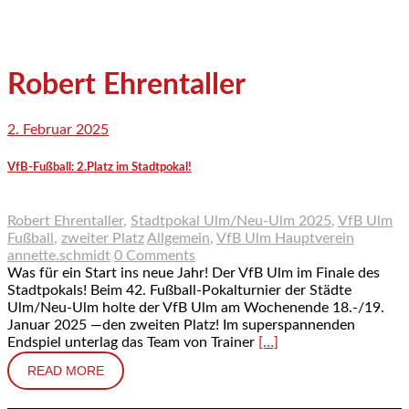
Robert Ehrentaller
2. Februar 2025
VfB-Fußball: 2.Platz im Stadtpokal!
Robert Ehrentaller
,
Stadtpokal Ulm/Neu-Ulm 2025
,
VfB Ulm
Fußball
,
zweiter Platz
Allgemein
,
VfB Ulm Hauptverein
annette.schmidt
0 Comments
Was für ein Start ins neue Jahr! Der VfB Ulm im Finale des
Stadtpokals! Beim 42. Fußball-Pokalturnier der Städte
Ulm/Neu-Ulm holte der VfB Ulm am Wochenende 18.-/19.
Januar 2025 —den zweiten Platz! Im superspannenden
Endspiel unterlag das Team von Trainer
[…]
READ MORE