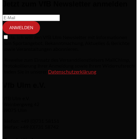
Jetzt zum VfB Newsletter anmelden
ANMELDEN
Ja, ich will den VfB Ulm Newsletter mit Informationen
zum Sportangebot, Bekanntmachung, Aktuelles & Berichte
sowie Veranstaltungen abonnieren.
Hinweise zum Einsatz des Versanddienstleisers MailChimp,
Protokollierung Ihrer Anmeldung sowie Ihrem Widerrufsrecht
finden Sie in unserer
Datenschutzerklärung
Vfb Ulm e.V.
VfB Ulm e.V.
Weinbergweg 42
89075 Ulm
Telefon: +49 (0)731 58151
Telefax: +49 (0)731 58742