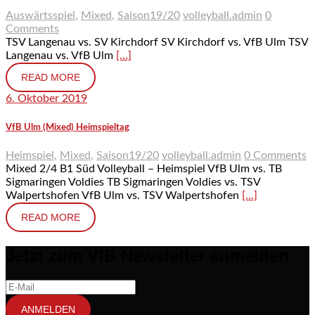
Auswärtsspiel
,
Mixed
,
Saison19/20
volleyball.admin
0
Comments
TSV Langenau vs. SV Kirchdorf SV Kirchdorf vs. VfB Ulm TSV
Langenau vs. VfB Ulm
[…]
READ MORE
6. Oktober 2019
VfB Ulm (Mixed) Heimspieltag
Heimspiel
,
Mixed
,
Saison19/20
volleyball.admin
0 Comments
Mixed 2/4 B1 Süd Volleyball – Heimspiel VfB Ulm vs. TB
Sigmaringen Voldies TB Sigmaringen Voldies vs. TSV
Walpertshofen VfB Ulm vs. TSV Walpertshofen
[…]
READ MORE
Jetzt zum VfB Newsletter anmelden
ANMELDEN