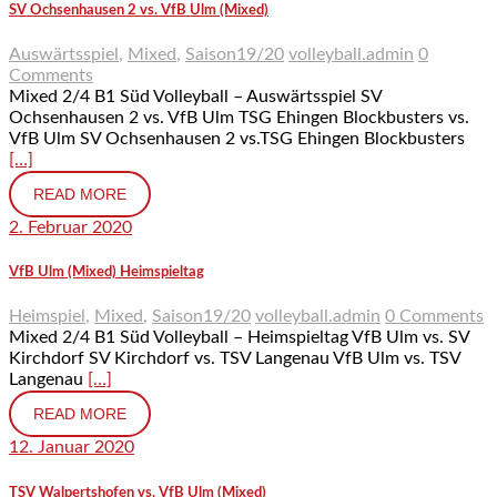
SV Ochsenhausen 2 vs. VfB Ulm (Mixed)
Auswärtsspiel
,
Mixed
,
Saison19/20
volleyball.admin
0
Comments
Mixed 2/4 B1 Süd Volleyball – Auswärtsspiel SV
Ochsenhausen 2 vs. VfB Ulm TSG Ehingen Blockbusters vs.
VfB Ulm SV Ochsenhausen 2 vs.TSG Ehingen Blockbusters
[…]
READ MORE
2. Februar 2020
VfB Ulm (Mixed) Heimspieltag
Heimspiel
,
Mixed
,
Saison19/20
volleyball.admin
0 Comments
Mixed 2/4 B1 Süd Volleyball – Heimspieltag VfB Ulm vs. SV
Kirchdorf SV Kirchdorf vs. TSV Langenau VfB Ulm vs. TSV
Langenau
[…]
READ MORE
12. Januar 2020
TSV Walpertshofen vs. VfB Ulm (Mixed)