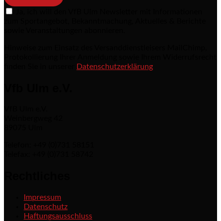
Ja, ich will den VfB Ulm Newsletter mit Informationen
zum Sportangebot, Bekanntmachung, Aktuelles & Berichte
sowie Veranstaltungen abonnieren.
Hinweise zum Einsatz des Versanddienstleisers MailChimp,
Protokollierung Ihrer Anmeldung sowie Ihrem Widerrufsrecht
finden Sie in unserer
Datenschutzerklärung
Vfb Ulm e.V.
VfB Ulm e.V.
Weinbergweg 42
89075 Ulm
Telefon: +49 (0)731 58151
Telefax: +49 (0)731 58742
Rechtliches
Impressum
Datenschutz
Haftungsausschluss