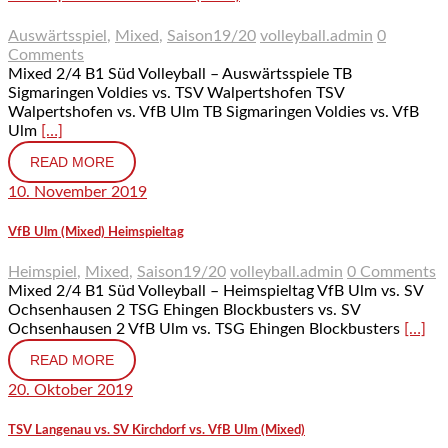
Auswärtsspiel
,
Mixed
,
Saison19/20
volleyball.admin
0
Comments
Mixed 2/4 B1 Süd Volleyball – Auswärtsspiele TB
Sigmaringen Voldies vs. TSV Walpertshofen TSV
Walpertshofen vs. VfB Ulm TB Sigmaringen Voldies vs. VfB
Ulm
[…]
READ MORE
10. November 2019
VfB Ulm (Mixed) Heimspieltag
Heimspiel
,
Mixed
,
Saison19/20
volleyball.admin
0 Comments
Mixed 2/4 B1 Süd Volleyball – Heimspieltag VfB Ulm vs. SV
Ochsenhausen 2 TSG Ehingen Blockbusters vs. SV
Ochsenhausen 2 VfB Ulm vs. TSG Ehingen Blockbusters
[…]
READ MORE
20. Oktober 2019
TSV Langenau vs. SV Kirchdorf vs. VfB Ulm (Mixed)