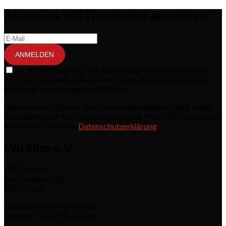
Jetzt zum VfB Newsletter anmelden
ANMELDEN
Ja, ich will den VfB Ulm Newsletter mit Informationen
zum Sportangebot, Bekanntmachung, Aktuelles & Berichte
sowie Veranstaltungen abonnieren.
Hinweise zum Einsatz des Versanddienstleisers MailChimp,
Protokollierung Ihrer Anmeldung sowie Ihrem Widerrufsrecht
finden Sie in unserer
Datenschutzerklärung
Vfb Ulm e.V.
VfB Ulm e.V.
Weinbergweg 42
89075 Ulm
Telefon: +49 (0)731 58151
Telefax: +49 (0)731 58742