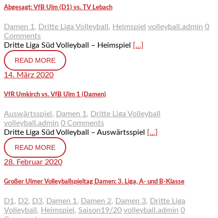
Abgesagt: VfB Ulm (D1) vs. TV Lebach
Damen 1
,
Dritte Liga Volleyball
,
Heimspiel
volleyball.admin
0
Comments
Dritte Liga Süd Volleyball – Heimspiel
[…]
READ MORE
14. März 2020
VfR Umkirch vs. VfB Ulm 1 (Damen)
Auswärtsspiel
,
Damen 1
,
Dritte Liga Volleyball
volleyball.admin
0 Comments
Dritte Liga Süd Volleyball – Auswärtsspiel
[…]
READ MORE
28. Februar 2020
Großer Ulmer Volleyballspieltag Damen: 3. Liga, A- und B-Klasse
D1
,
D2
,
D3
,
Damen 1
,
Damen 2
,
Damen 3
,
Dritte Liga
Volleyball
,
Heimspiel
,
Saison19/20
volleyball.admin
0