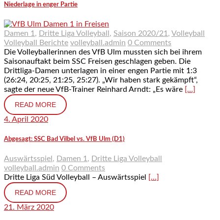
Niederlage in enger Partie
Damen 1
,
Dritte Liga Volleyball
,
Saison 2020/21
,
Volleyball
Volleyball Berichte
volleyball.admin
0 Comments
Die Volleyballerinnen des VfB Ulm mussten sich bei ihrem
Saisonauftakt beim SSC Freisen geschlagen geben. Die
Drittliga-Damen unterlagen in einer engen Partie mit 1:3
(26:24, 20:25, 21:25, 25:27). „Wir haben stark gekämpft“,
sagte der neue VfB-Trainer Reinhard Arndt: „Es wäre
[…]
READ MORE
4. April 2020
Abgesagt: SSC Bad Vilbel vs. VfB Ulm (D1)
Auswärtsspiel
,
Damen 1
,
Dritte Liga Volleyball
volleyball.admin
0 Comments
Dritte Liga Süd Volleyball – Auswärtsspiel
[…]
READ MORE
21. März 2020