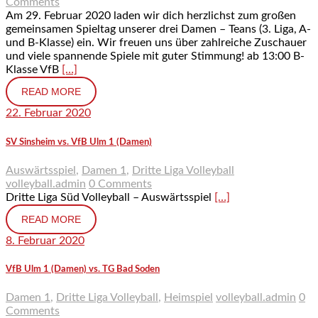
Comments
Am 29. Februar 2020 laden wir dich herzlichst zum großen
gemeinsamen Spieltag unserer drei Damen – Teans (3. Liga, A-
und B-Klasse) ein. Wir freuen uns über zahlreiche Zuschauer
und viele spannende Spiele mit guter Stimmung! ab 13:00 B-
Klasse VfB
[…]
READ MORE
22. Februar 2020
SV Sinsheim vs. VfB Ulm 1 (Damen)
Auswärtsspiel
,
Damen 1
,
Dritte Liga Volleyball
volleyball.admin
0 Comments
Dritte Liga Süd Volleyball – Auswärtsspiel
[…]
READ MORE
8. Februar 2020
VfB Ulm 1 (Damen) vs. TG Bad Soden
Damen 1
,
Dritte Liga Volleyball
,
Heimspiel
volleyball.admin
0
Comments