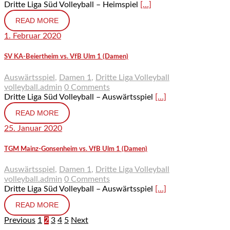
Dritte Liga Süd Volleyball – Heimspiel
[…]
READ MORE
1. Februar 2020
SV KA-Beiertheim vs. VfB Ulm 1 (Damen)
Auswärtsspiel
,
Damen 1
,
Dritte Liga Volleyball
volleyball.admin
0 Comments
Dritte Liga Süd Volleyball – Auswärtsspiel
[…]
READ MORE
25. Januar 2020
TGM Mainz-Gonsenheim vs. VfB Ulm 1 (Damen)
Auswärtsspiel
,
Damen 1
,
Dritte Liga Volleyball
volleyball.admin
0 Comments
Dritte Liga Süd Volleyball – Auswärtsspiel
[…]
READ MORE
Previous
1
2
3
4
5
Next