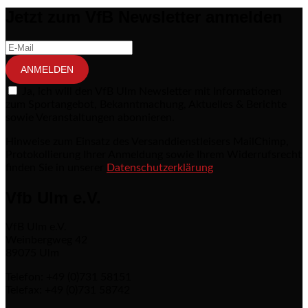
Seitennummerierung der Beiträge
Jetzt zum VfB Newsletter anmelden
ANMELDEN
Ja, ich will den VfB Ulm Newsletter mit Informationen
zum Sportangebot, Bekanntmachung, Aktuelles & Berichte
sowie Veranstaltungen abonnieren.
Hinweise zum Einsatz des Versanddienstleisers MailChimp,
Protokollierung Ihrer Anmeldung sowie Ihrem Widerrufsrecht
finden Sie in unserer
Datenschutzerklärung
Vfb Ulm e.V.
VfB Ulm e.V.
Weinbergweg 42
89075 Ulm
Telefon: +49 (0)731 58151
Telefax: +49 (0)731 58742