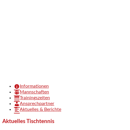
Aktuelles & Berichte
Tischtennis
Aktuelles & Berichte rund um unsere
Tischtennisabteilung
Informationen
Mannschaften
Trainingszeiten
Ansprechpartner
Aktuelles & Berichte
Aktuelles Tischtennis