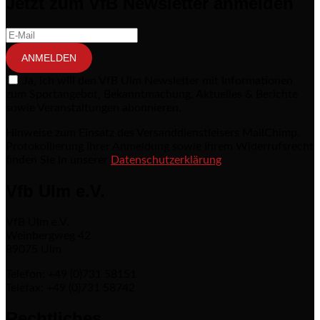
Jetzt zum VfB Newsletter anmelden
ANMELDEN
Ja, ich will den VfB Ulm Newsletter mit Informationen
zum Sportangebot, Bekanntmachung, Aktuelles & Berichte
sowie Veranstaltungen abonnieren.
Hinweise zum Einsatz des Versanddienstleisers MailChimp,
Protokollierung Ihrer Anmeldung sowie Ihrem Widerrufsrecht
finden Sie in unserer
Datenschutzerklärung
Vfb Ulm e.V.
VfB Ulm e.V.
Weinbergweg 42
89075 Ulm
Telefon: +49 (0)731 58151
Telefax: +49 (0)731 58742
Rechtliches