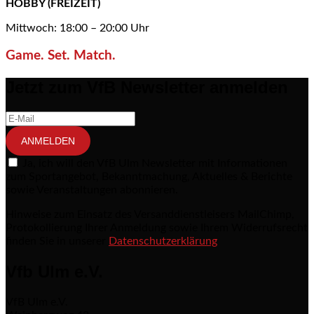
HOBBY (FREIZEIT)
Mittwoch: 18:00 – 20:00 Uhr
Game. Set. Match.
Jetzt zum VfB Newsletter anmelden
ANMELDEN
Ja, ich will den VfB Ulm Newsletter mit Informationen
zum Sportangebot, Bekanntmachung, Aktuelles & Berichte
sowie Veranstaltungen abonnieren.
Hinweise zum Einsatz des Versanddienstleisers MailChimp,
Protokollierung Ihrer Anmeldung sowie Ihrem Widerrufsrecht
finden Sie in unserer
Datenschutzerklärung
Vfb Ulm e.V.
VfB Ulm e.V.