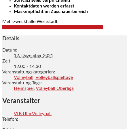
3G Nachweis verpflichtend
Kontaktdaten werden erfasst
Maskenpflicht im Zuschauerbereich
Mehrzweckhalle Weststadt
+ zu Google Kalender hinzufügen
+ Exportiere iCal
Details
Datum:
12. Dezember 2021
Zeit:
12:00 - 14:30
Veranstaltungskategorien:
Volleyball
,
Volleyballspieltage
Veranstaltung-Tags:
Heimspiel
,
Volleyball Oberliga
Veranstalter
VfB Ulm Volleyball
Telefon:
-