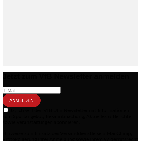
Jetzt zum VfB Newsletter anmelden
ANMELDEN
Ja, ich will den VfB Ulm Newsletter mit Informationen
zum Sportangebot, Bekanntmachung, Aktuelles & Berichte
sowie Veranstaltungen abonnieren.
Hinweise zum Einsatz des Versanddienstleisers MailChimp,
Protokollierung Ihrer Anmeldung sowie Ihrem Widerrufsrecht