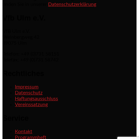
finden Sie in unserer
Datenschutzerklärung
Vfb Ulm e.V.
VfB Ulm e.V.
Weinbergweg 42
89075 Ulm
Telefon: +49 (0)731 58151
Telefax: +49 (0)731 58742
Rechtliches
Impressum
Datenschutz
Haftungsausschluss
Vereinssatzung
Service
Kontakt
Programmheft