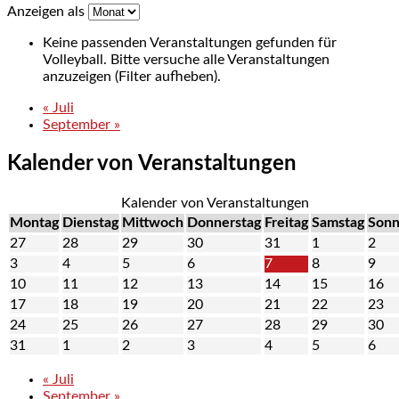
Anzeigen als
Keine passenden Veranstaltungen gefunden für
Volleyball. Bitte versuche alle Veranstaltungen
anzuzeigen (Filter aufheben).
«
Juli
September
»
Kalender von Veranstaltungen
Kalender von Veranstaltungen
Montag
Dienstag
Mittwoch
Donnerstag
Freitag
Samstag
Sonn
27
28
29
30
31
1
2
3
4
5
6
7
8
9
10
11
12
13
14
15
16
17
18
19
20
21
22
23
24
25
26
27
28
29
30
31
1
2
3
4
5
6
«
Juli
September
»