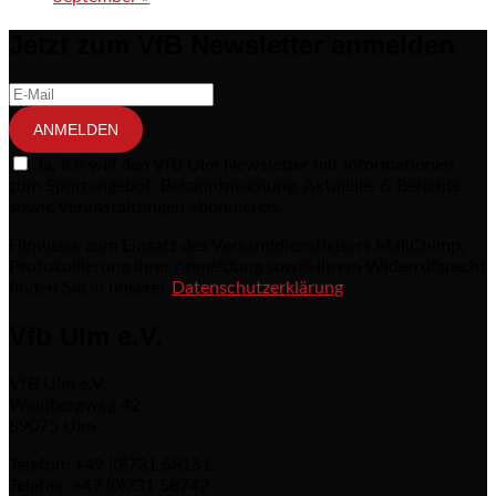
Jetzt zum VfB Newsletter anmelden
ANMELDEN
Ja, ich will den VfB Ulm Newsletter mit Informationen
zum Sportangebot, Bekanntmachung, Aktuelles & Berichte
sowie Veranstaltungen abonnieren.
Hinweise zum Einsatz des Versanddienstleisers MailChimp,
Protokollierung Ihrer Anmeldung sowie Ihrem Widerrufsrecht
finden Sie in unserer
Datenschutzerklärung
Vfb Ulm e.V.
VfB Ulm e.V.
Weinbergweg 42
89075 Ulm
Telefon: +49 (0)731 58151
Telefax: +49 (0)731 58742