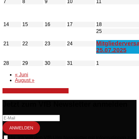
7
8
9
10
11
14
15
16
17
18
25
Mitgliederver
21
22
23
24
25.07.2025
28
29
30
31
1
«
Juni
August
»
+ Veranstaltungen exportieren
Jetzt zum VfB Newsletter anmelden
ANMELDEN
Ja, ich will den VfB Ulm Newsletter mit Informationen zum