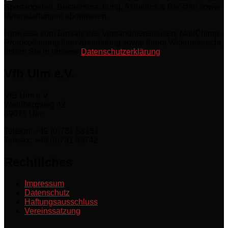
Sportangebot, Bekanntmachung, Aktuelles & Berichte sowie
Veranstaltungen abonnieren.
Hinweise zum Einsatz des Versanddienstleisers MailChimp,
Protokollierung Ihrer Anmeldung sowie Ihrem Widerrufsrecht
finden Sie in unserer
Datenschutzerklärung
Vfb Ulm e.V.
VfB Ulm e.V.
Weinbergweg 42
89075 Ulm
Telefon: +49 (0)731 58151
Telefax: +49 (0)731 58742
Rechtliches
Impressum
Datenschutz
Haftungsausschluss
Vereinssatzung