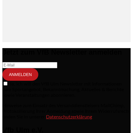
Jetzt zum VfB Newsletter anmelden
ANMELDEN
Ja, ich will den VfB Ulm Newsletter mit Informationen
zum Sportangebot, Bekanntmachung, Aktuelles & Berichte
sowie Veranstaltungen abonnieren.
Hinweise zum Einsatz des Versanddienstleisers MailChimp,
Protokollierung Ihrer Anmeldung sowie Ihrem Widerrufsrecht
finden Sie in unserer
Datenschutzerklärung
Vfb Ulm e.V.