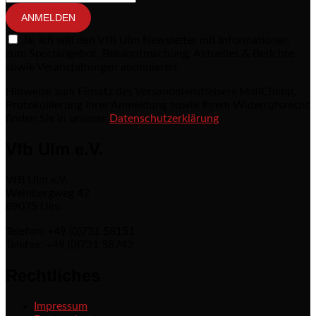
ANMELDEN
Ja, ich will den VfB Ulm Newsletter mit Informationen
zum Sportangebot, Bekanntmachung, Aktuelles & Berichte
sowie Veranstaltungen abonnieren.
Hinweise zum Einsatz des Versanddienstleisers MailChimp,
Protokollierung Ihrer Anmeldung sowie Ihrem Widerrufsrecht
finden Sie in unserer
Datenschutzerklärung
Vfb Ulm e.V.
VfB Ulm e.V.
Weinbergweg 42
89075 Ulm
Telefon: +49 (0)731 58151
Telefax: +49 (0)731 58742
Rechtliches
Impressum