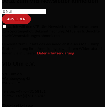
Jetzt zum VfB Newsletter anmelden
ANMELDEN
Ja, ich will den VfB Ulm Newsletter mit Informationen
zum Sportangebot, Bekanntmachung, Aktuelles & Berichte
sowie Veranstaltungen abonnieren.
Hinweise zum Einsatz des Versanddienstleisers MailChimp,
Protokollierung Ihrer Anmeldung sowie Ihrem Widerrufsrecht
finden Sie in unserer
Datenschutzerklärung
Vfb Ulm e.V.
VfB Ulm e.V.
Weinbergweg 42
89075 Ulm
Telefon: +49 (0)731 58151
Telefax: +49 (0)731 58742
Rechtliches