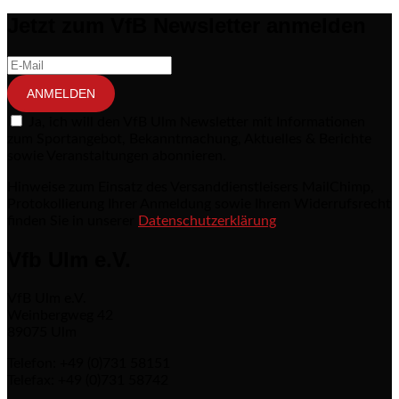
Post navigation
Jetzt zum VfB Newsletter anmelden
ANMELDEN
Ja, ich will den VfB Ulm Newsletter mit Informationen
zum Sportangebot, Bekanntmachung, Aktuelles & Berichte
sowie Veranstaltungen abonnieren.
Hinweise zum Einsatz des Versanddienstleisers MailChimp,
Protokollierung Ihrer Anmeldung sowie Ihrem Widerrufsrecht
finden Sie in unserer
Datenschutzerklärung
Vfb Ulm e.V.
VfB Ulm e.V.
Weinbergweg 42
89075 Ulm
Telefon: +49 (0)731 58151
Telefax: +49 (0)731 58742