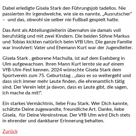
Dabei erledigte Gisela Stark den Führungsjob tadellos. Nie
passierten ihr irgendwelche, wie sie es nannte, „Ausrutscher“
– und das, obwohl sie selber nie Fußball gespielt hatte.
Das Amt als Abteilungsleiterin übernahm sie damals voll
berufstätig und mit zwei Kindern. Die beiden Söhne Markus
und Tobias kickten natürlich beim VfB Ulm. Die ganze Familie
war involviert: Vater und Ehemann Kurt war der Jugendleiter.
Gisela Stark , geborene Machulla, ist auf dem Eselsberg in
Ulm aufgewachsen. Ihren Mann Kurt lernte sie auf einem
VfB-Ulm-Fest kennen. 2024 wünschte Gisela Stark dem
Sportverein zum 75. Geburtstag , „dass es so weitergeht und
dass sich immer mehr Leute finden, die ehrenamtlich tätig
sind. Der Verein lebt ja davon, dass es Leute gibt, die sagen,
ich mache da mit!“.
Ein starkes Vermächtnis, liebe Frau Stark. Wer Dich kannte,
schätzte Deine zugewandte, freundliche Art. Danke, liebe
Gisela, für Deine Vereinstreue. Der VfB Ulm wird Dich stets
in ehrender und dankbarer Erinnerung behalten.
Zurück