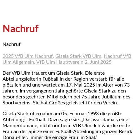
Nachruf
Nachruf
2025 VfB Ulm Nachruf
,
Gisela Stark VfB Ulm
,
Nachruf VfB
Ulm
Allgemein
,
VfB Ulm Hauptverein
2. Juni 2025
Der VfB Ulm trauert um Gisela Stark. Die erste
Abteilungsleiterin Fußball in der Region verstarb für alle
plötzlich und unerwartet am 17. Mai 2025 im Alter von 73
Jahren. Im vergangenen Jahr gehörte Gisela Stark zu den
besonders geehrten Mitgliedern bei 75-Jahre-Jubiläum des
Sportvereins. Sie hat Großes geleistet für den Verein.
Gisela Stark übernahm am 05. Februar 1993 die größte
Abteilung – Fußball. Dazu sagte sie: „Das war damals eine
Männerdomäne, nicht nur beim VfB Ulm. Ich war die erste
Frau an der Spitze einer Fußball-Abteilung im ganzen Bezirk
Donau-Iller. Immer die einzige Frau im Saal.“