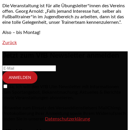
Die Veranstaltung ist für alle Übungsleiter*innen des Vereins
offen. Georg Arnold: „Falls jemand Interesse hat, selber als
Fußballtrainer*in im Jugendbereich zu arbeiten, dann ist das
eine tolle Gelegenheit, unser Trainerteam kennenzulernen.“.
Also – bis Montag!
Zurück
Post navigation
Jetzt zum VfB Newsletter anmelden
ANMELDEN
Ja, ich will den VfB Ulm Newsletter mit Informationen
zum Sportangebot, Bekanntmachung, Aktuelles & Berichte
sowie Veranstaltungen abonnieren.
Hinweise zum Einsatz des Versanddienstleisers MailChimp,
Protokollierung Ihrer Anmeldung sowie Ihrem Widerrufsrecht
finden Sie in unserer
Datenschutzerklärung