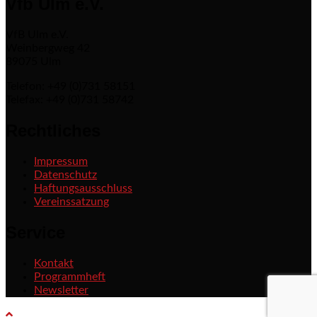
Vfb Ulm e.V.
VfB Ulm e.V.
Weinbergweg 42
89075 Ulm
Telefon: +49 (0)731 58151
Telefax: +49 (0)731 58742
Rechtliches
Impressum
Datenschutz
Haftungsausschluss
Vereinssatzung
Service
Kontakt
Programmheft
Newsletter