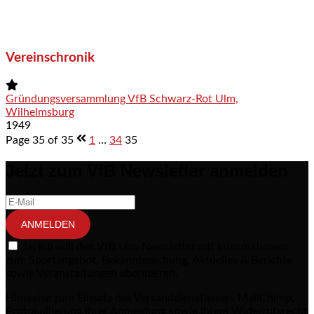
Vereinschronik
Gründungsversammlung VfB Schwarz-Rot Ulm,
Wilhelmsburg
1949
Page 35 of 35
1
…
34
35
Jetzt zum VfB Newsletter anmelden
ANMELDEN
Ja, ich will den VfB Ulm Newsletter mit Informationen
zum Sportangebot, Bekanntmachung, Aktuelles & Berichte
sowie Veranstaltungen abonnieren.
Hinweise zum Einsatz des Versanddienstleisers MailChimp,
Protokollierung Ihrer Anmeldung sowie Ihrem Widerrufsrecht