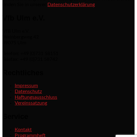
finden Sie in unserer
Datenschutzerklärung
Vfb Ulm e.V.
VfB Ulm e.V.
Weinbergweg 42
89075 Ulm
Telefon: +49 (0)731 58151
Telefax: +49 (0)731 58742
Rechtliches
Impressum
Datenschutz
Haftungsausschluss
Vereinssatzung
Service
Kontakt
Programmheft