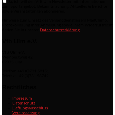
Ja, ich will den VfB Ulm Newsletter mit Informationen
zum Sportangebot, Bekanntmachung, Aktuelles & Berichte
sowie Veranstaltungen abonnieren.
Hinweise zum Einsatz des Versanddienstleisers MailChimp,
Protokollierung Ihrer Anmeldung sowie Ihrem Widerrufsrecht
finden Sie in unserer
Datenschutzerklärung
Vfb Ulm e.V.
VfB Ulm e.V.
Weinbergweg 42
89075 Ulm
Telefon: +49 (0)731 58151
Telefax: +49 (0)731 58742
Rechtliches
Impressum
Datenschutz
Haftungsausschluss
Vereinssatzung