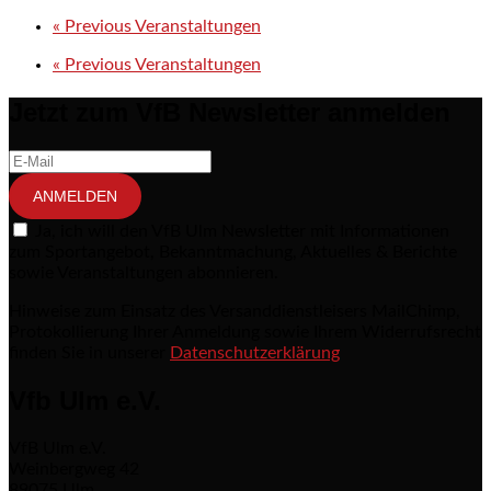
«
Previous Veranstaltungen
«
Previous Veranstaltungen
Jetzt zum VfB Newsletter anmelden
ANMELDEN
Ja, ich will den VfB Ulm Newsletter mit Informationen
zum Sportangebot, Bekanntmachung, Aktuelles & Berichte
sowie Veranstaltungen abonnieren.
Hinweise zum Einsatz des Versanddienstleisers MailChimp,
Protokollierung Ihrer Anmeldung sowie Ihrem Widerrufsrecht
finden Sie in unserer
Datenschutzerklärung
Vfb Ulm e.V.
VfB Ulm e.V.
Weinbergweg 42
89075 Ulm