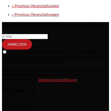
«
Previous Veranstaltungen
«
Previous Veranstaltungen
Jetzt zum VfB Newsletter anmelden
ANMELDEN
Ja, ich will den VfB Ulm Newsletter mit Informationen
zum Sportangebot, Bekanntmachung, Aktuelles & Berichte
sowie Veranstaltungen abonnieren.
Hinweise zum Einsatz des Versanddienstleisers MailChimp,
Protokollierung Ihrer Anmeldung sowie Ihrem Widerrufsrecht
finden Sie in unserer
Datenschutzerklärung
Vfb Ulm e.V.
VfB Ulm e.V.
Weinbergweg 42
89075 Ulm