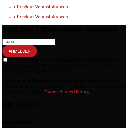
«
Previous Veranstaltungen
«
Previous Veranstaltungen
Jetzt zum VfB Newsletter anmelden
ANMELDEN
Ja, ich will den VfB Ulm Newsletter mit Informationen
zum Sportangebot, Bekanntmachung, Aktuelles & Berichte
sowie Veranstaltungen abonnieren.
Hinweise zum Einsatz des Versanddienstleisers MailChimp,
Protokollierung Ihrer Anmeldung sowie Ihrem Widerrufsrecht
finden Sie in unserer
Datenschutzerklärung
Vfb Ulm e.V.
VfB Ulm e.V.
Weinbergweg 42
89075 Ulm