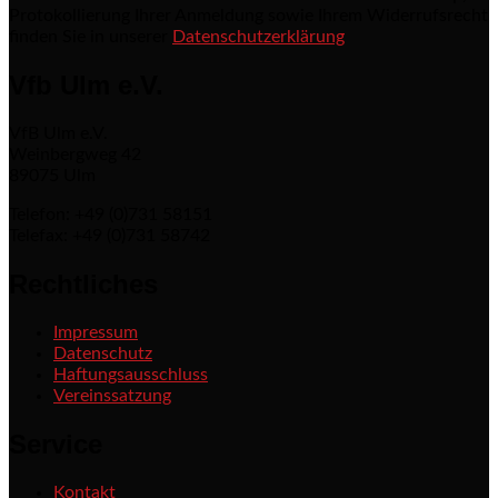
Protokollierung Ihrer Anmeldung sowie Ihrem Widerrufsrecht
finden Sie in unserer
Datenschutzerklärung
Vfb Ulm e.V.
VfB Ulm e.V.
Weinbergweg 42
89075 Ulm
Telefon: +49 (0)731 58151
Telefax: +49 (0)731 58742
Rechtliches
Impressum
Datenschutz
Haftungsausschluss
Vereinssatzung
Service
Kontakt