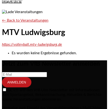
info@vfb-ulm.de
← Back to Veranstaltungen
MTV Ludwigsburg
https://volleyball.mtv-ludwigsburg.de
Es wurden keine Ergebnisse gefunden.
Jetzt zum VfB Newsletter anmelden
ANMELDEN
Ja, ich will den VfB Ulm Newsletter mit Informationen
zum Sportangebot, Bekanntmachung, Aktuelles & Berichte
sowie Veranstaltungen abonnieren.
Hinweise zum Einsatz des Versanddienstleisers MailChimp,