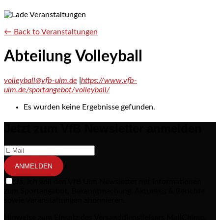
← Back to Veranstaltungen
Abteilung Volleyball
volleyball@vfb-ulm.de
|
https://www.vfb-
ulm.de/sportangebot/volleyball/
Es wurden keine Ergebnisse gefunden.
Jetzt zum VfB Newsletter anmelden
ANMELDEN
Ja, ich will den VfB Ulm Newsletter mit Informationen
zum Sportangebot, Bekanntmachung, Aktuelles & Berichte
sowie Veranstaltungen abonnieren.
Hinweise zum Einsatz des Versanddienstleisers MailChimp,