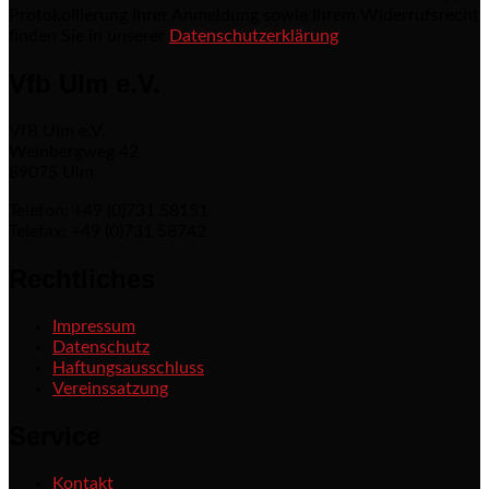
Protokollierung Ihrer Anmeldung sowie Ihrem Widerrufsrecht
finden Sie in unserer
Datenschutzerklärung
Vfb Ulm e.V.
VfB Ulm e.V.
Weinbergweg 42
89075 Ulm
Telefon: +49 (0)731 58151
Telefax: +49 (0)731 58742
Rechtliches
Impressum
Datenschutz
Haftungsausschluss
Vereinssatzung
Service
Kontakt