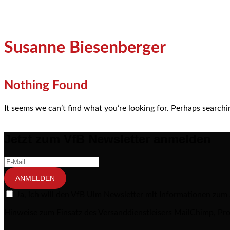
Susanne Biesenberger
Nothing Found
It seems we can’t find what you’re looking for. Perhaps searchi
Jetzt zum VfB Newsletter anmelden
ANMELDEN
Ja, ich will den VfB Ulm Newsletter mit Informationen zum
Hinweise zum Einsatz des Versanddienstleisers MailChimp, Pro