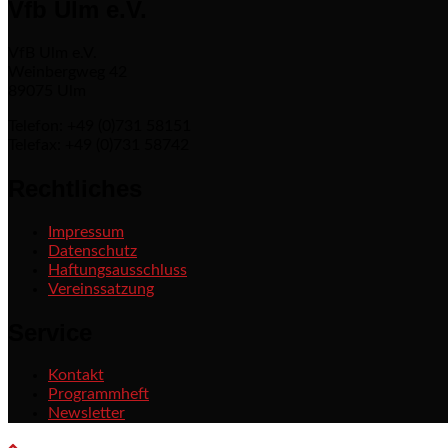
Vfb Ulm e.V.
VfB Ulm e.V.
Weinbergweg 42
89075 Ulm
Telefon: +49 (0)731 58151
Telefax: +49 (0)731 58742
Rechtliches
Impressum
Datenschutz
Haftungsausschluss
Vereinssatzung
Service
Kontakt
Programmheft
Newsletter