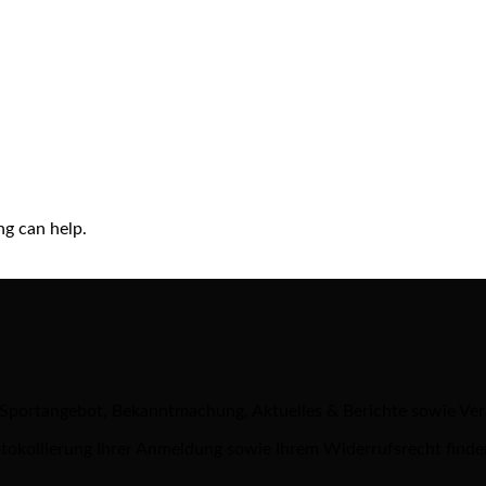
ng can help.
 Sportangebot, Bekanntmachung, Aktuelles & Berichte sowie Ve
tokollierung Ihrer Anmeldung sowie Ihrem Widerrufsrecht finde