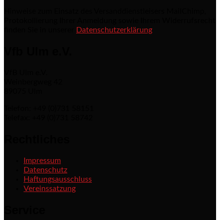
Hinweise zum Einsatz des Versanddienstleisers MailChimp,
Protokollierung Ihrer Anmeldung sowie Ihrem Widerrufsrecht
finden Sie in unserer
Datenschutzerklärung
Vfb Ulm e.V.
VfB Ulm e.V.
Weinbergweg 42
89075 Ulm
Telefon: +49 (0)731 58151
Telefax: +49 (0)731 58742
Rechtliches
Impressum
Datenschutz
Haftungsausschluss
Vereinssatzung
Service