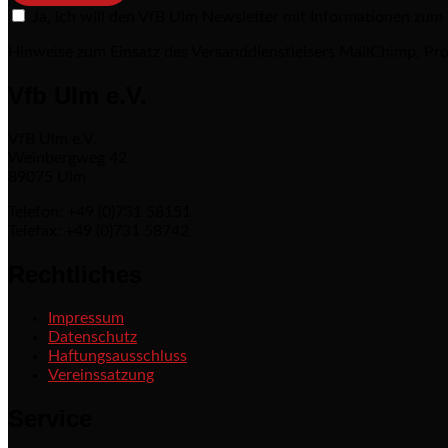
Ja, ich will den VfB Ulm Newsletter mit Informationen zum
Hinweise zum Einsatz des Versanddienstleisers MailChimp, Pro
Vfb Ulm e.V.
VfB Ulm e.V.
Weinbergweg 42
89075 Ulm
Telefon: +49 (0)731 58151
Telefax: +49 (0)731 58742
Rechtliches
Impressum
Datenschutz
Haftungsausschluss
Vereinssatzung
Service