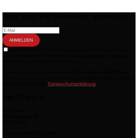
Jetzt zum VfB Newsletter anmelden
ANMELDEN
Ja, ich will den VfB Ulm Newsletter mit Informationen
zum Sportangebot, Bekanntmachung, Aktuelles & Berichte
sowie Veranstaltungen abonnieren.
Hinweise zum Einsatz des Versanddienstleisers MailChimp,
Protokollierung Ihrer Anmeldung sowie Ihrem Widerrufsrecht
finden Sie in unserer
Datenschutzerklärung
Vfb Ulm e.V.
VfB Ulm e.V.
Weinbergweg 42
89075 Ulm
Telefon: +49 (0)731 58151