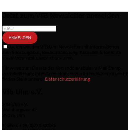
Jetzt zum VfB Newsletter anmelden
ANMELDEN
Ja, ich will den VfB Ulm Newsletter mit Informationen
zum Sportangebot, Bekanntmachung, Aktuelles & Berichte
sowie Veranstaltungen abonnieren.
Hinweise zum Einsatz des Versanddienstleisers MailChimp,
Protokollierung Ihrer Anmeldung sowie Ihrem Widerrufsrecht
finden Sie in unserer
Datenschutzerklärung
Vfb Ulm e.V.
VfB Ulm e.V.
Weinbergweg 42
89075 Ulm
Telefon: +49 (0)731 58151